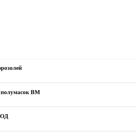
эрозолей
 полумасок ВМ
ЗОД