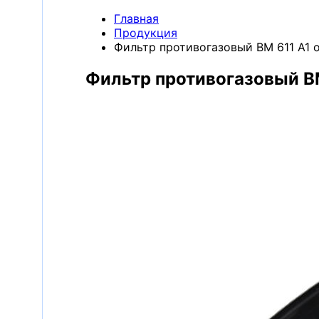
мы
Контакты
Главная
находимся?
убликации
Компания
Продукция
Продукция
Фильтр противогазовый ВМ 611 А1 от
Фильтр противогазовый ВМ 