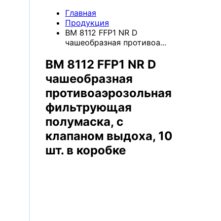
Контакты
Главная
кации
Компания
Продукция
Продукция
ВМ 8112 FFP1 NR D
чашеобразная противоа...
ВМ 8112 FFP1 NR D
чашеобразная
противоаэрозольная
фильтрующая
полумаска, с
клапаном выдоха, 10
шт. в коробке